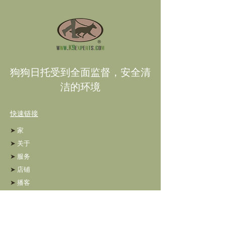
狗狗日托受到全面监督，安全清
洁的环境
快速链接
➤
家
➤
关于
➤
服务
➤
店铺
➤
播客
➤
博客
➤
专业人士网络
➤
接触