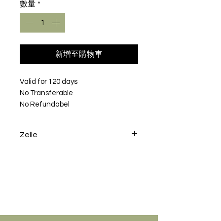
數量
*
新增至購物車
Valid for 120 days
No Transferable
No Refundabel
Zelle
To avoid the processing fee
2.95% please send a Zelle to
info@k9experts.com or use the
phone number 212-599-
1800Thank you !