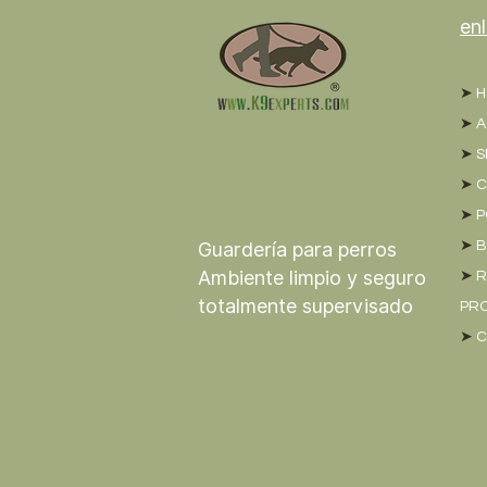
en
➤
H
➤
A
➤
S
➤
C
➤
P
Guardería para perros
➤
B
Ambiente limpio y seguro
➤
R
totalmente supervisado
PRO
➤
C