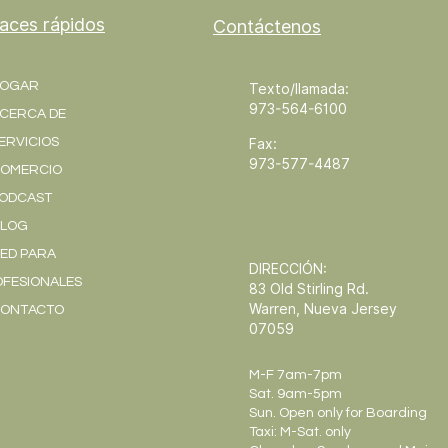
laces rápidos
Contáctenos
OGAR
Texto/llamada:
973-564-6100
CERCA DE
ERVICIOS
Fax:
973-577-4487
OMERCIO
ODCAST
LOG
ED PARA
DIRECCIÓN:
FESIONALES
83 Old Stirling Rd.
Warren, Nueva Jersey
ONTACTO
07059
M-F 7am-7pm
Sat. 9am-5pm
Sun. Open only for Boarding
Taxi: M-Sat. only