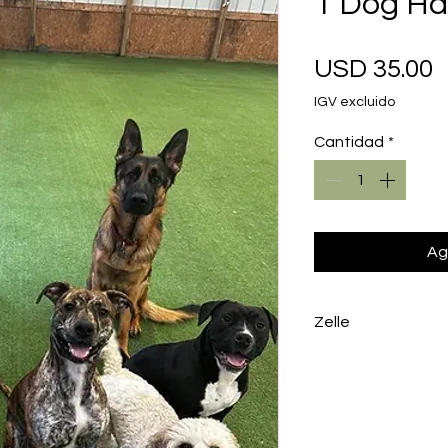
1 Dog Ha
P
USD 35.00
IGV excluido
Cantidad
*
Ag
Zelle
To avoid the proc
a Zelle to info@k
number 212-599-1