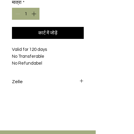
मात्रा
*
कार्ट में जोड़ें
Valid for 120 days
No Transferable
No Refundabel
Zelle
To avoid the processing fee
2.95% please send a Zelle to
info@k9experts.com or use the
phone number 212-599-
1800Thank you !