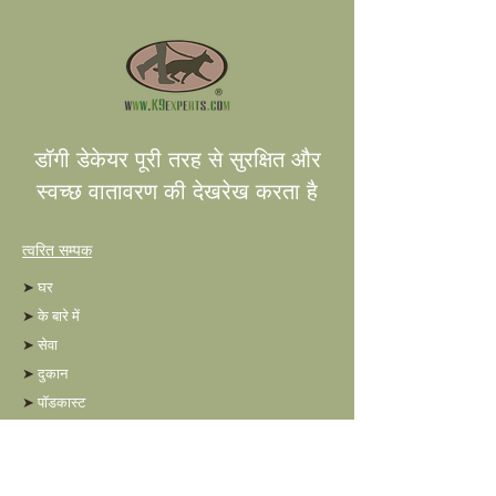
डॉगी डेकेयर पूरी तरह से सुरक्षित और
स्वच्छ वातावरण की देखरेख करता है
त्वरित सम्पक
➤
घर
➤
के बारे में
➤
सेवा
➤
दुकान
➤
पॉडकास्ट
➤
ब्लॉग
➤
पेशेवरों के लिए नेटवर्क
➤
संपर्क